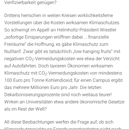
Verifizierbarkeit genügen?
Drittens herrschen in weiten Kreisen wirklichkeitsferne
Vorstellungen über die Kosten wirksamen Klimaschutzes.
So schwingt im Appell an Helmholtz-Präsident Wiestler
„sofortige Einsparungen eröffnen dabei … finanzielle
Freiräume“ die Hoffnung, es gäbe Klimaschutz zum
Nulltarif. Zwar gibt es tatsächlich „low-hanging fruits“ mit
negativen CO
-Vermeidungskosten wie etwa der Verzicht
2
auf Autofahrten. Doch taxieren Ökonomen wirksamen
Klimaschutz mit CO
-Vermeidungs­kosten von mindestens
2
100 Euro pro Tonne Kohlendioxid; für einen Campus ergibt
das mehrere Millionen Euro pro Jahr. Die letzten
Dekarbonisierungsprozente sind noch weitaus teurer!
Wirken an Universitäten etwa andere ökonomische Gesetze
als im Rest der Welt?
All diese Beobachtungen werfen die Frage auf, ob sich
Klimaschutzprojekte an Forschungs­standorten nicht nach