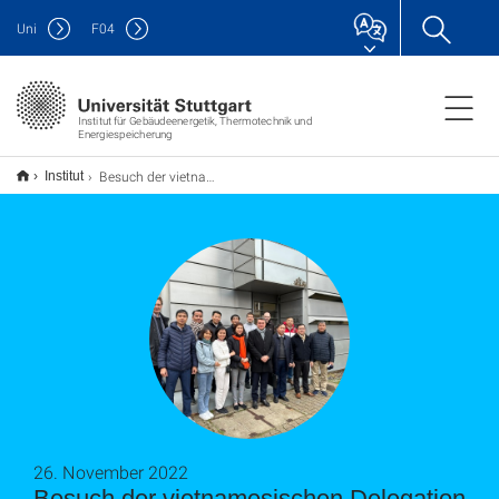
Uni
F
04
Institut für Gebäudeenergetik, Thermotechnik und
Energiespeicherung
Besuch der vietnamesischen Delegation
Institut
26. November 2022
Besuch der vietnamesischen Delegation