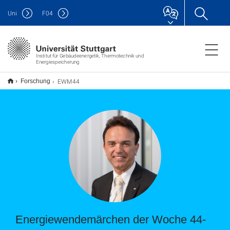
Uni
F
04
Institut für Gebäudeenergetik, Thermotechnik und
Energiespeicherung
EWM44
Forschung
Energiewendemärchen der Woche 44-